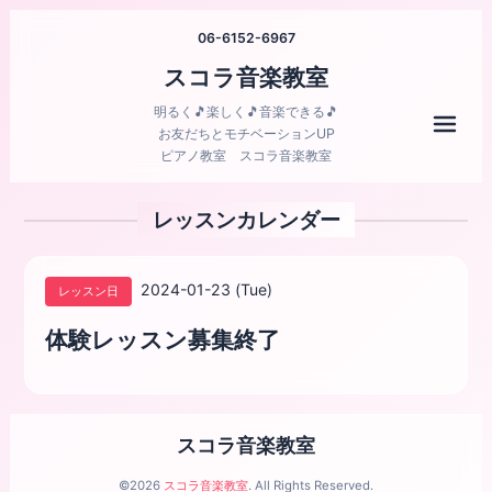
06-6152-6967
スコラ音楽教室
明るく🎵楽しく🎵音楽できる🎵
メニ
お友だちとモチベーションUP
ピアノ教室 スコラ音楽教室
レッスンカレンダー
2024-01-23 (Tue)
レッスン日
体験レッスン募集終了
スコラ音楽教室
©2026
スコラ音楽教室
. All Rights Reserved.