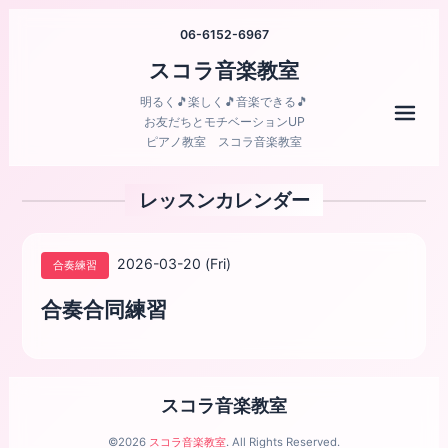
06-6152-6967
スコラ音楽教室
明るく🎵楽しく🎵音楽できる🎵
メニ
お友だちとモチベーションUP
ピアノ教室 スコラ音楽教室
レッスンカレンダー
2026-03-20 (Fri)
合奏練習
合奏合同練習
スコラ音楽教室
©2026
スコラ音楽教室
. All Rights Reserved.