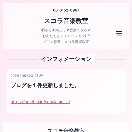
06-6152-6967
スコラ音楽教室
明るく🎵楽しく🎵音楽できる🎵
メニ
お友だちとモチベーションUP
ピアノ教室 スコラ音楽教室
インフォメーション
2025
/
06
/
23 13:36
ブログを１件更新しました。
https://ameblo.jp/scholamusic/
スコラ音楽教室